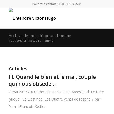
Pour tout contact : (33) 6 62 39 95 85
Archive de mot-clé pour : homme
Vous êtes ici :
Accueil
/
homme
Articles
III. Quand le bien et le mal, couple
qui nous obsède…
/
/
7 mai 2017
0 Commentaires
dans
Après l'exil
,
Le Livre
/
lyrique - La Destinée
,
Les Quatre Vents de l'esprit
par
Pierre-François Kettler