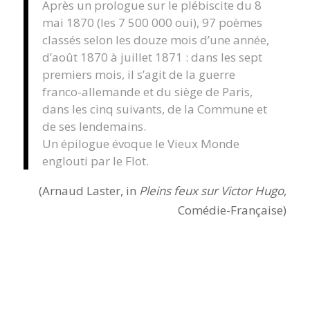
Après un prologue sur le plébiscite du 8
mai 1870 (les 7 500 000 oui), 97 poèmes
classés selon les douze mois d’une année,
d’août 1870 à juillet 1871 : dans les sept
premiers mois, il s’agit de la guerre
franco-allemande et du siège de Paris,
dans les cinq suivants, de la Commune et
de ses lendemains.
Un épilogue évoque le Vieux Monde
englouti par le Flot.
(Arnaud Laster, in
Pleins feux sur Victor Hugo
,
Comédie-Française)
L’Année terrible
Illustration de l’édition de La Librairie Paul
Ollendorf des Œuvres Complètes de Victor
Hugo, Tome III, de L’Année terrible.