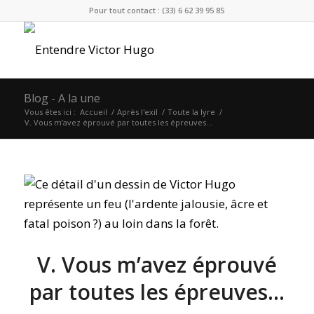
Pour tout contact : (33) 6 62 39 95 85
Blog - A la une
Vous êtes ici :
Accueil
/
Après l'exil
/
Toute la lyre
/
V. Vous m’avez éprouvé par toutes les épreuves…
V. Vous m’avez éprouvé
par toutes les épreuves…