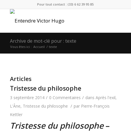
Pour tout contact : (33) 6 62 39 95 85
Archive de mot-clé pour : texte
Vous êtes ici :
Accueil
/
texte
Articles
Tristesse du philosophe
/
/
3 septembre 2014
0 Commentaires
dans
Après l'exil
,
/
L'Âne
,
Tristesse du philosophe
par
Pierre-François
Kettler
Tristesse du philosophe
–