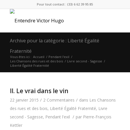
Pour tout contact : (33) 6 62 39 95 85
Archive pour la catégorie : Liberté Égalité
Fraternité
Vous êtes ici :
Accueil
/
Pendant l'exil
/
Les Chansons des rues et des bois
/
Livre second - Sagesse
/
Liberté Égalité Fraternité
II. Le vrai dans le vin
/
/
22 janvier 2015
2 Commentaires
dans
Les Chansons
des rues et des bois
,
Liberté Égalité Fraternité
,
Livre
/
second - Sagesse
,
Pendant l'exil
par
Pierre-François
Kettler