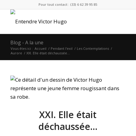
Pour tout contact : (33) 6 62 39 95 85
Blog - A la une
Vous êtes ici :
Accueil
/
Pendant l'exil
/
Les Contemplations
/
Aurore
/
XXI. Elle était déchaussée…
XXI. Elle était
déchaussée…