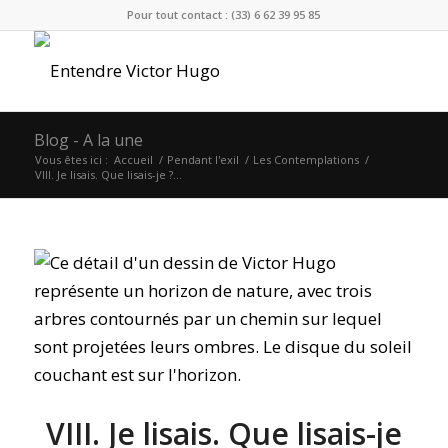
Pour tout contact : (33) 6 62 39 95 85
Blog - A la une
Vous êtes ici :
Accueil
/
Pendant l'exil
/
Les Contemplations
/
VIII. Je lisais. Que lisais-je ?…
VIII. Je lisais. Que lisais-je