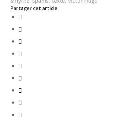
Smyrne
,
spahis
,
texte
,
Victor Hugo
Partager cet article