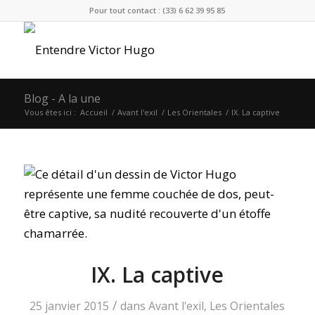
Pour tout contact : (33) 6 62 39 95 85
Blog - A la une
Vous êtes ici :
Accueil
/
Avant l'exil
/
Les Orientales
/
IX. La captive
IX. La captive
/
25 janvier 2015
dans
Avant l'exil
,
Les Orientales