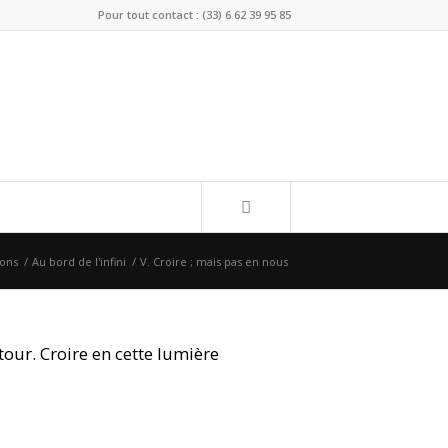
Pour tout contact : (33) 6 62 39 95 85
ions
/
Au bord de l'infini
/
V. Croire ; mais pas en nous