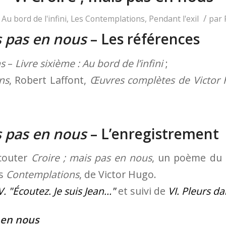
/
s
Au bord de l'infini
,
Les Contemplations
,
Pendant l'exil
par
s pas en nous
– Les références
ns
–
Livre sixième : Au bord de l’infini
;
ns
, Robert Laffont,
Œuvres complètes de Victor
s pas en nous
– L’enregistrement
écouter
Croire ; mais pas en nous
, un poème du
es
Contemplations
, de Victor Hugo.
V.
Écoutez. Je suis Jean…
et suivi de
VI. Pleurs da
 en nous