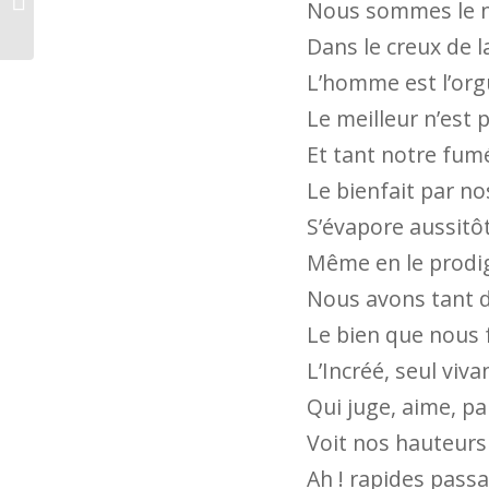
Nous sommes le né
Dans le creux de la
L’homme est l’org
I. À Aug. V.
Le meilleur n’est 
Et tant notre fumé
Le bienfait par 
S’évapore aussitôt
Même en le prodig
Nous avons tant d
Le bien que nous 
L’Incréé, seul viva
Qui juge, aime, p
Voit nos hauteurs
Ah ! rapides pass