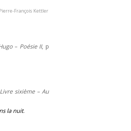
Pierre-François Kettler
 Hugo
–
Poésie II
, p
Livre sixième – Au
ns la nuit
.