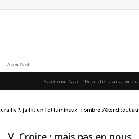
Après l’exil
Vous êtes ici :
Accueil
/
Pendant l'exil
/
Les Contemplat
V. Croire ; mais pas en nous