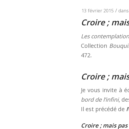
/
13 février 2015
dan
Croire ; mai
Les contemplatio
Collection
Bouqui
472.
Croire ; mai
Je vous invite à 
bord de l’infini
, d
Il est précédé de
I
Croire ; mais pas