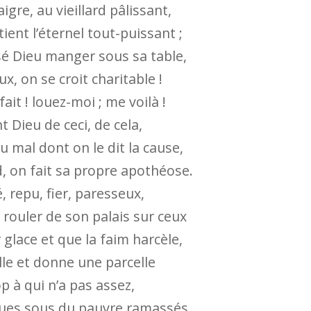
igre, au vieillard pâlissant,
ient l’éternel tout-puissant ;
sé Dieu manger sous sa table,
x, on se croit charitable !
fait ! louez-moi ; me voilà !
t Dieu de ceci, de cela,
du mal dont on le dit la cause,
, on fait sa propre apothéose.
, repu, fier, paresseux,
 rouler de son palais sur ceux
 glace et que la faim harcèle,
ille et donne une parcelle
op à qui n’a pas assez,
ques sous du pauvre ramassés,