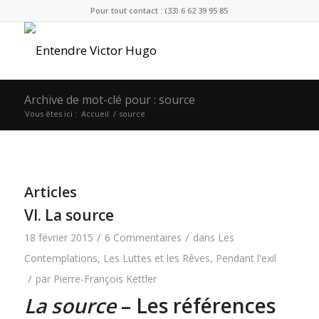
Pour tout contact : (33) 6 62 39 95 85
Archive de mot-clé pour : source
Vous êtes ici :
Accueil
/
source
Articles
VI. La source
/
/
18 février 2015
6 Commentaires
dans
Les
Contemplations
,
Les Luttes et les Rêves
,
Pendant l'exil
/
par
Pierre-François Kettler
La source
– Les références