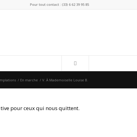
Pour tout contact : (33) 6 62 39 95 85
mplations
/
En marche
/
V. À Mademoiselle Louise B.