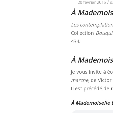
/
20 février 2015
d
À Mademoise
Les contemplatio
Collection
Bouqui
434.
À Mademoise
Je vous invite à é
marche
, de Victo
Il est précédé de
I
À Mademoiselle L