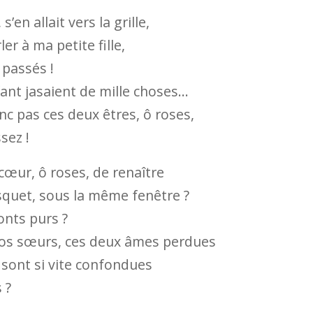
, s’en allait vers la grille,
ler à ma petite fille,
 passés !
nfant jasaient de mille choses…
c pas ces deux êtres, ô roses,
sez !
cœur, ô roses, de renaître
quet, sous la même fenêtre ?
ronts purs ?
vos sœurs, ces deux âmes perdues
e sont si vite confondues
 ?