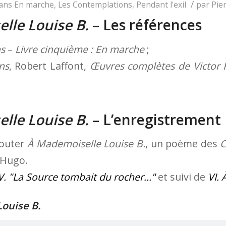
/
ans
En marche
,
Les Contemplations
,
Pendant l'exil
par
Pie
lle Louise B.
– Les références
ns
–
Livre cinquième : En marche
;
ns
, Robert Laffont,
Œuvres complètes de Victor
lle Louise B.
– L’enregistrement
couter
À Mademoiselle Louise B.
, un poème des
C
r Hugo.
V.
La Source tombait du rocher…
et suivi de
VI. 
ouise B.