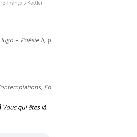
rre-François Kettler
 Hugo
–
Poésie II
, p
ontemplations
,
En
À Vous qui êtes là
.