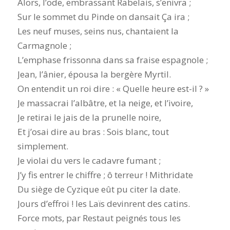
Alors, l’ode, embrassant Rabelais, s’enivra ;
Sur le sommet du Pinde on dansait Ça ira ;
Les neuf muses, seins nus, chantaient la
Carmagnole ;
L’emphase frissonna dans sa fraise espagnole ;
Jean, l’ânier, épousa la bergère Myrtil.
On entendit un roi dire : « Quelle heure est-il ? »
Je massacrai l’albâtre, et la neige, et l’ivoire,
Je retirai le jais de la prunelle noire,
Et j’osai dire au bras : Sois blanc, tout
simplement.
Je violai du vers le cadavre fumant ;
J’y fis entrer le chiffre ; ô terreur ! Mithridate
Du siège de Cyzique eût pu citer la date.
Jours d’effroi ! les Laïs devinrent des catins.
Force mots, par Restaut peignés tous les