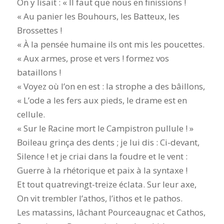
On y lisait : « Il faut que nous en finissions !
« Au panier les Bouhours, les Batteux, les
Brossettes !
« À la pensée humaine ils ont mis les poucettes.
« Aux armes, prose et vers ! formez vos
bataillons !
« Voyez où l’on en est : la strophe a des bâillons,
« L’ode a les fers aux pieds, le drame est en
cellule.
« Sur le Racine mort le Campistron pullule ! »
Boileau grinça des dents ; je lui dis : Ci-devant,
Silence ! et je criai dans la foudre et le vent :
Guerre à la rhétorique et paix à la syntaxe !
Et tout quatrevingt-treize éclata. Sur leur axe,
On vit trembler l’athos, l’ithos et le pathos.
Les matassins, lâchant Pourceaugnac et Cathos,