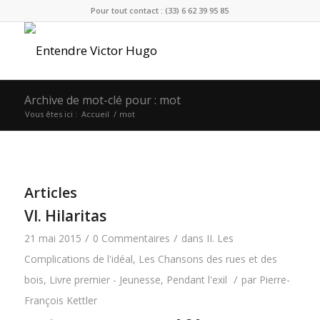
Pour tout contact : (33) 6 62 39 95 85
Archive de mot-clé pour : mot
Vous êtes ici :
Accueil
/
mot
Articles
VI. Hilaritas
/
/
21 mai 2015
0 Commentaires
dans
II. Les
Complications de l'idéal
,
Les Chansons des rues et des
/
bois
,
Livre premier - Jeunesse
,
Pendant l'exil
par
Pierre-
François Kettler