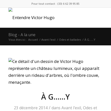
Pour tout contact : (33) 6 62 39 95 85
Blog - A la une
Vous êtes ici :
Accueil
/
Avant l'exil
/
Odes et ballades
/
À G……Y
À G……Y
/
23 décembre 2014
dans
Avant l'exil
,
Odes et