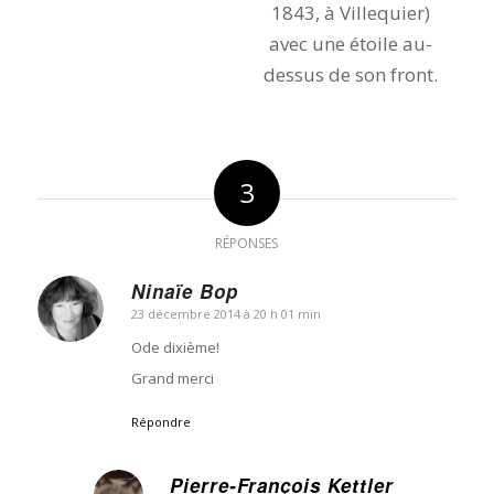
3
RÉPONSES
Ninaïe Bop
23 décembre 2014 à 20 h 01 min
dit
:
Ode dixième!
Grand merci
Répondre
Pierre-François Kettler