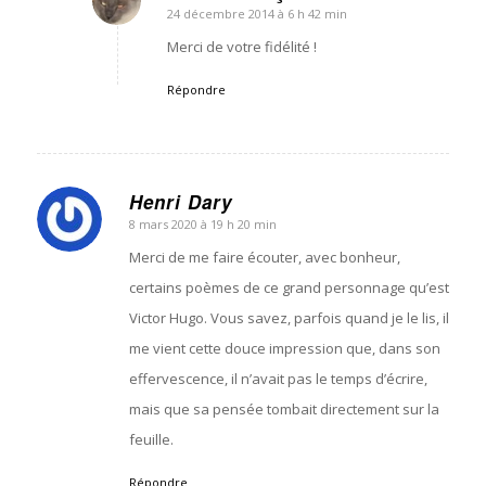
24 décembre 2014 à 6 h 42 min
dit
:
Merci de votre fidélité !
Répondre
Henri Dary
8 mars 2020 à 19 h 20 min
dit
:
Merci de me faire écouter, avec bonheur,
certains poèmes de ce grand personnage qu’est
Victor Hugo. Vous savez, parfois quand je le lis, il
me vient cette douce impression que, dans son
effervescence, il n’avait pas le temps d’écrire,
mais que sa pensée tombait directement sur la
feuille.
Répondre