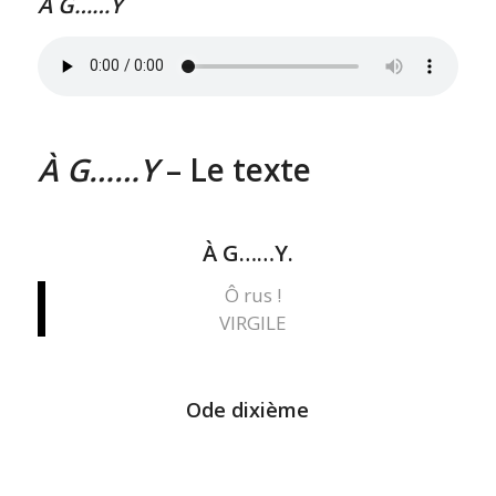
À G……Y
À G……Y
– Le texte
À G……Y.
Ô rus !
VIRGILE
Ode dixième