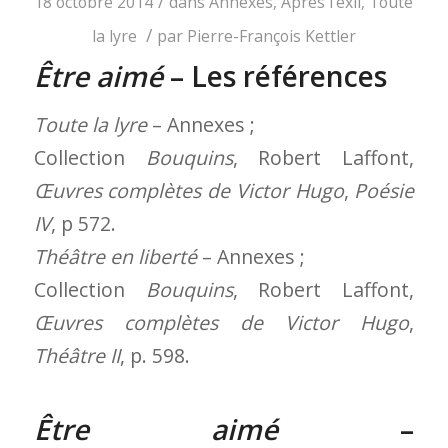
/
18 octobre 2014
dans
Annexes
,
Après l'exil
,
Toute
/
la lyre
par
Pierre-François Kettler
Être aimé
– Les références
Toute la lyre
– Annexes ;
Collection
Bouquins
, Robert Laffont,
Œuvres complètes de Victor Hugo
,
Poésie
IV
, p 572.
Théâtre en liberté
– Annexes ;
Collection
Bouquins
, Robert Laffont,
Œuvres complètes de Victor Hugo
,
Théâtre II
, p. 598.
Être aimé
–