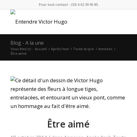
Pour tout contact : (33) 6 62 39 95 85
Blog - A la une
Vous êtes ici :
Accueil
/
Après l'exil
/
Toute la lyre
/
Annexes
/
Être aimé
Être aimé