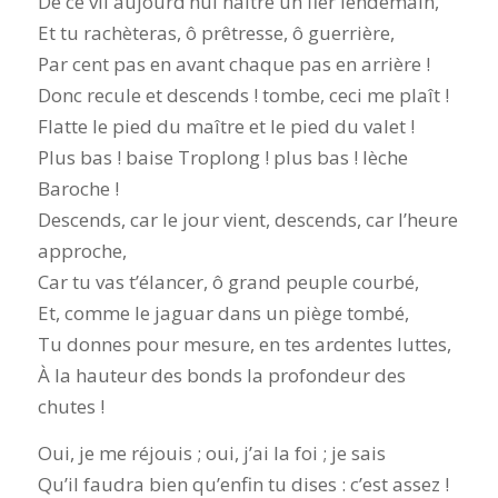
De ce vil aujourd’hui naître un fier lendemain,
Et tu rachèteras, ô prêtresse, ô guerrière,
Par cent pas en avant chaque pas en arrière !
Donc recule et descends ! tombe, ceci me plaît !
Flatte le pied du maître et le pied du valet !
Plus bas ! baise Troplong ! plus bas ! lèche
Baroche !
Descends, car le jour vient, descends, car l’heure
approche,
Car tu vas t’élancer, ô grand peuple courbé,
Et, comme le jaguar dans un piège tombé,
Tu donnes pour mesure, en tes ardentes luttes,
À la hauteur des bonds la profondeur des
chutes !
Oui, je me réjouis ; oui, j’ai la foi ; je sais
Qu’il faudra bien qu’enfin tu dises : c’est assez !