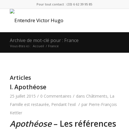
Pour tout contact : (33) 6 62 39 95 85
Archive de mot-clé pour : France
Vous êtes ici :
Accueil
/
France
Articles
I. Apothéose
/
/
25 juillet 2015
0 Commentaires
dans
Châtiments
,
La
/
Famille est restaurée
,
Pendant l'exil
par
Pierre-François
Kettler
Apothéose
– Les références