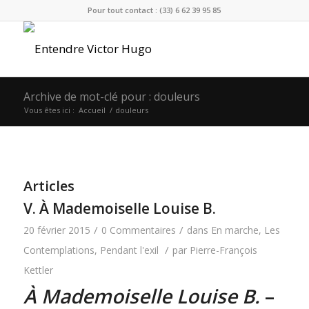
Pour tout contact : (33) 6 62 39 95 85
Archive de mot-clé pour : douleurs
Vous êtes ici :
Accueil
/
douleurs
Articles
V. À Mademoiselle Louise B.
/
/
20 février 2015
0 Commentaires
dans
En marche
,
Les
/
Contemplations
,
Pendant l'exil
par
Pierre-François
Kettler
À Mademoiselle Louise B.
–