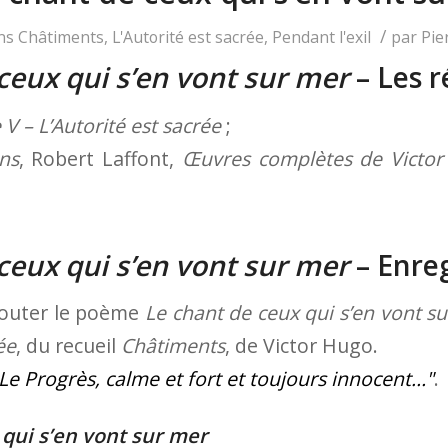
/
ns
Châtiments
,
L'Autorité est sacrée
,
Pendant l'exil
par
Pie
ceux qui s’en vont sur mer
– Les r
 V – L’Autorité est sacrée
;
ns
, Robert Laffont,
Œuvres complètes de Victo
ceux qui s’en vont sur mer
– Enre
écouter le poème
Le chant de ceux qui s’en vont s
ée
, du recueil
Châtiments
, de Victor Hugo.
Le Progrès, calme et fort et toujours innocent…
.
 qui s’en vont sur mer