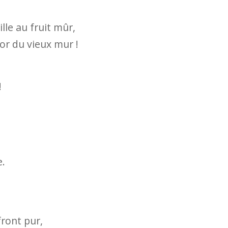
lle au fruit mûr,
’or du vieux mur !
!
e.
front pur,