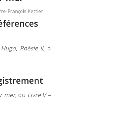
rre-François Kettler
éférences
r Hugo
,
Poésie II
, p
gistrement
ur mer
, du
Livre V –