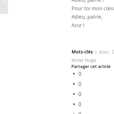
Pour toi mon cœur
Adieu, patrie,
Azur !
VI. On est Tibère, on
est Judas, on est
Dracon…
Mots-clés :
azur
,
Victor Hugo
Partager cet article