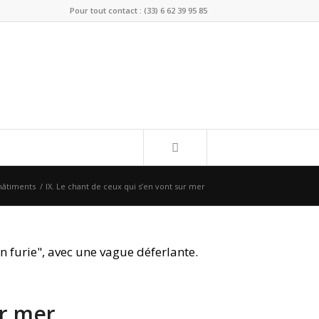
Pour tout contact : (33) 6 62 39 95 85
hâtiments
/
IX. Le chant de ceux qui s’en vont sur mer
ur mer