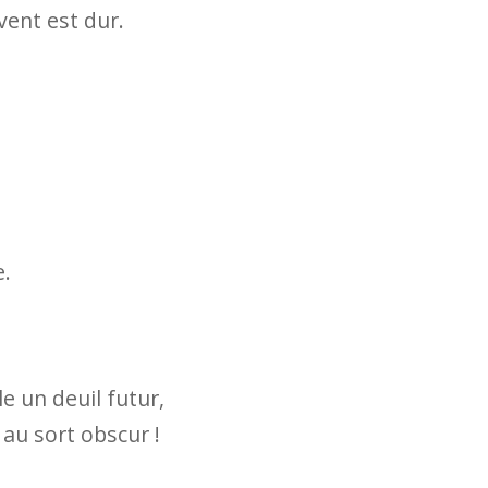
 vent est dur.
e.
le un deuil futur,
au sort obscur !