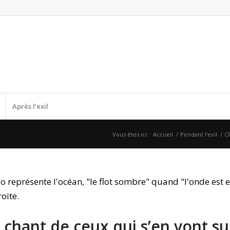
Après l’exil
Vous êtes ici :
Accueil
/
Pendant l'exil
/
C
e chant de ceux qui s’en vont s