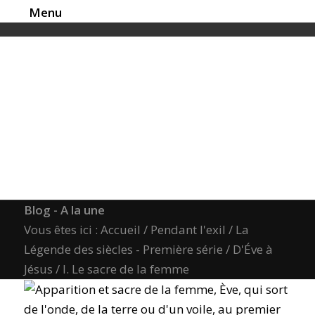
Menu
Blog - A la une
Vous êtes ici :
Accueil
/
Pendant l'exil
/
La
Légende des siècles - Première série
/
D'Éve à
Jésus
/
I. Le sacre de la femme