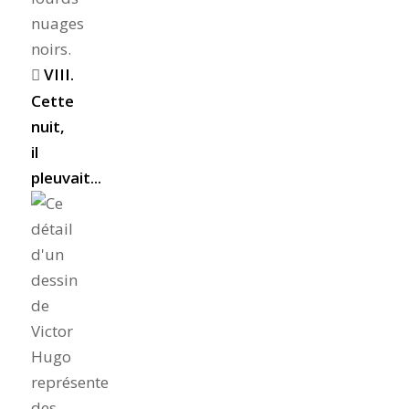
VIII.
Cette
nuit,
il
pleuvait...