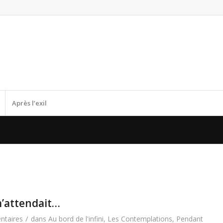
Après l’exil
 m’attendait…
/
taires
dans
Au bord de l'infini
,
Les Contemplations
,
Pendant