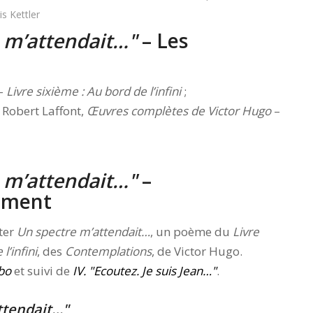
is Kettler
 m’attendait…
– Les
–
Livre sixième : Au bord de l’infini
;
, Robert Laffont,
Œuvres complètes de Victor Hugo
–
 m’attendait…
–
rement
uter
Un spectre m’attendait…
, un poème du
Livre
l’infini
, des
Contemplations
, de Victor Hugo.
Ibo
et suivi de
IV.
Ecoutez. Je suis Jean…
.
ttendait…