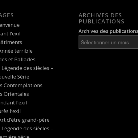
AGES
ARCHIVES DES
PUBLICATIONS
ienvenue
Archives des publication
ant l’exil
âtiments
Année terrible
es et Ballades
 Légende des siècles –
uvelle Série
s Contemplations
s Orientales
ndant l’exil
rès l’exil
Art d’être grand-père
 Légende des siècles –
emière série