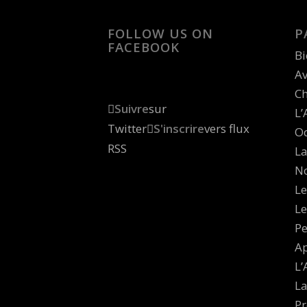
FOLLOW US ON
P
FACEBOOK
B
Av
Ch
Suivre
sur
L’
Twitter
S'inscrire
vers flux
Od
RSS
La
No
Le
Le
Pe
Ap
L’
La
Pr