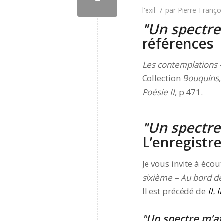
/
l'exil
par
Pierre-Franço
Un spectre
références
Les contemplations
Collection
Bouquins
Poésie II
, p 471.
Un spectre
L’enregist
Je vous invite à éco
sixième – Au bord de 
Il est précédé de
II. 
Un spectre m’a