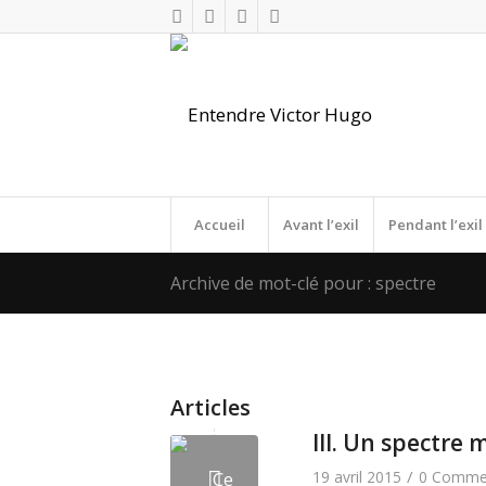
Accueil
Avant l’exil
Pendant l’exil
Archive de mot-clé pour : spectre
Articles
III. Un spectre
/
19 avril 2015
0 Commen