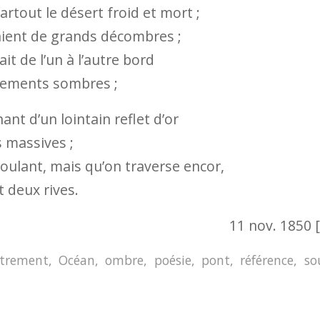
artout le désert froid et mort ;
ient de grands décombres ;
it de l’un à l’autre bord
pements sombres ;
hant d’un lointain reflet d’or
s massives ;
ulant, mais qu’on traverse encor,
t deux rives.
11 nov. 1850 
strement
,
Océan
,
ombre
,
poésie
,
pont
,
référence
,
so