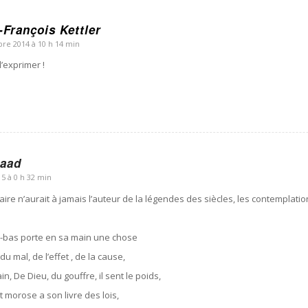
-François Kettler
re 2014 à 10 h 14 min
l’exprimer !
saad
5 à 0 h 32 min
aire n’aurait à jamais l’auteur de la légendes des siècles, les contemplatio
-bas porte en sa main une chose
du mal, de l’effet , de la cause,
, De Dieu, du gouffre, il sent le poids,
t morose a son livre des lois,