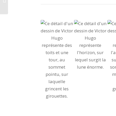
III. Vois-tu, mon ange, il
faut accepter nos
douleurs…