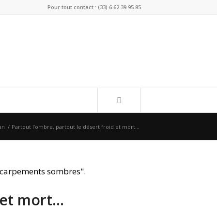
Pour tout contact : (33) 6 62 39 95 85
an
/
Partout l’ombre, partout le désert froid et mort…
d et mort…