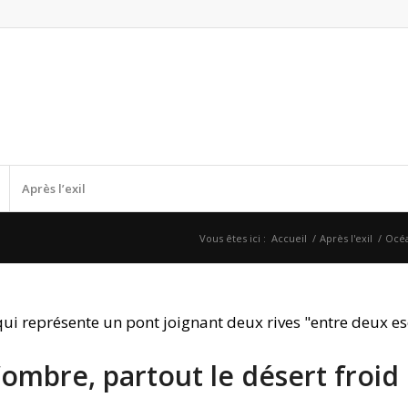
Après l’exil
Vous êtes ici :
Accueil
/
Après l'exil
/
Océ
’ombre, partout le désert froi