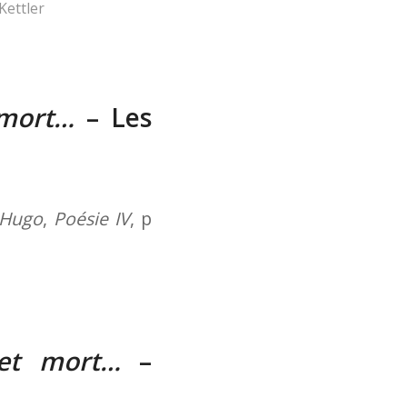
Kettler
 mort…
– Les
 Hugo
,
Poésie IV
, p
 et mort…
–