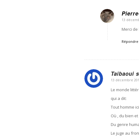
Pierre
13 décemb
dit
:
Merci de 
Répondre
Taibaoui 
13 décembre 201
dit
:
Le monde littér
qui a dit:
Tout homme ici
Où , du bien et 
Du genre humain
Le juge au fron