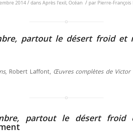
/
/
cembre 2014
dans
Après l'exil
,
Océan
par
Pierre-François 
mbre, partout le désert froid et
ns
, Robert Laffont,
Œuvres complètes de Victor
ombre, partout le désert froid
ement