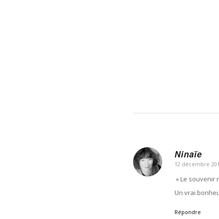
Ninaïe
12 décembre 201
dit
:
» Le souvenir r
Un vrai bonheu
Répondre