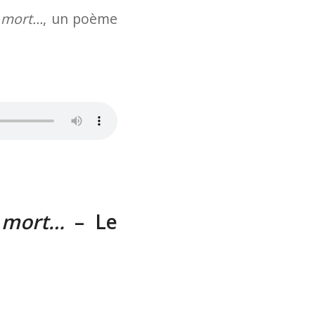
t mort…
, un poème
t mort…
– Le