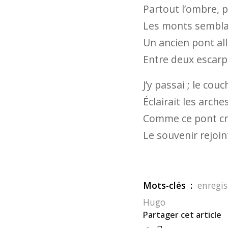
Partout l’ombre, p
Les monts sembla
Un ancien pont alla
Entre deux escar
J’y passai ; le couc
Éclairait les arche
Comme ce pont cro
Le souvenir rejoin
Mots-clés :
enregi
Hugo
Partager cet article