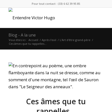
Pour tout contact : (33) 6 62 39 95 85
Blog - A la une
Vous êtes ici :
Accueil
/
Après l'exil
/
L'Art d'être grand-père
/
Ces âmes que tu rappelles…
Ces âmes que tu
rappelles…