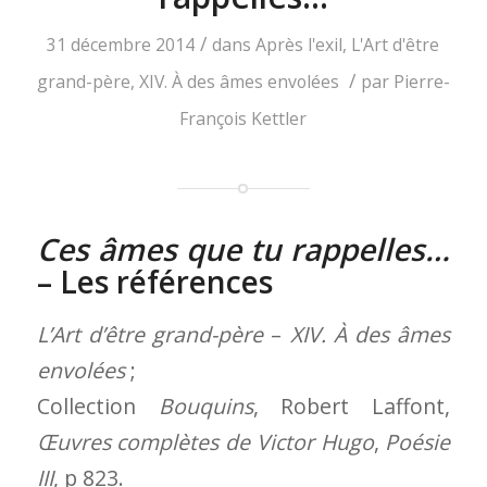
/
31 décembre 2014
dans
Après l'exil
,
L'Art d'être
/
grand-père
,
XIV. À des âmes envolées
par
Pierre-
François Kettler
Ces âmes que tu rappelles…
– Les références
L’Art d’être grand-père
–
XIV. À des âmes
envolées
;
Collection
Bouquins
, Robert Laffont,
Œuvres complètes de Victor Hugo
,
Poésie
III
, p 823.