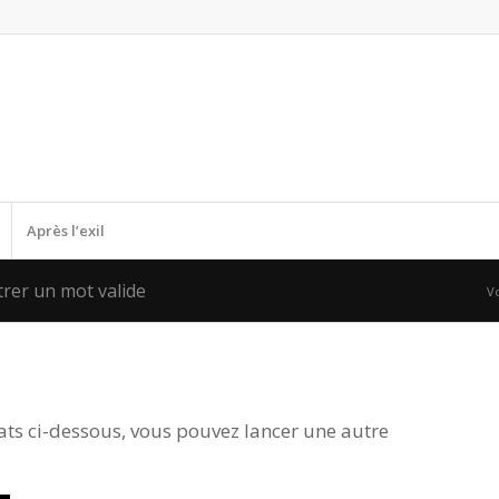
Après l’exil
trer un mot valide
Vo
ltats ci-dessous, vous pouvez lancer une autre