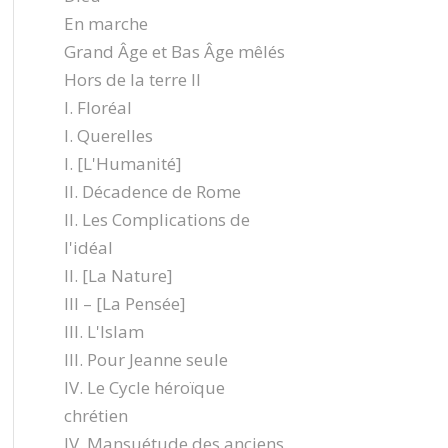
En marche
Grand Âge et Bas Âge mêlés
Hors de la terre II
I. Floréal
I. Querelles
I. [L'Humanité]
II. Décadence de Rome
II. Les Complications de
l'idéal
II. [La Nature]
III – [La Pensée]
III. L'Islam
III. Pour Jeanne seule
IV. Le Cycle héroïque
chrétien
IV. Mansuétude des anciens