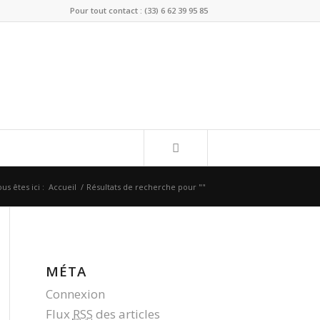
Pour tout contact : (33) 6 62 39 95 85
us êtes ici :
Accueil
/
Résultats de recherche pour ""
MÉTA
Connexion
Flux
RSS
des articles